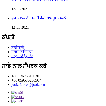
12-31-2021
ਪੁਰਤਗਾਲ ਦੀ ਸਭ ਤੋਂ ਵੱਡੀ ਬਾਥਰੂਮ ਕੰਪਨੀ...
12-31-2021
ਕੰਪਨੀ
ਸਾਡੇ ਬਾਰੇ
ਸਾਡਾ ਇਤਿਹਾਸ
ਸਾਨੂੰ ਕਿਉਂ ਚੁਣੋ?
ਸਾਡੇ ਨਾਲ ਸੰਪਰਕ ਕਰੋ
+86 13676813030
+86 059586236567
jookafaucet@jooka.cn