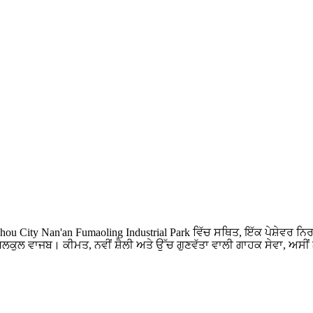
hou City Nan'an Fumaoling Industrial Park ਵਿੱਚ ਸਥਿਤ, ਇੱਕ ਪੇਸ਼ੇਵਰ 
ਬਿਲਕੁਲ ਵਾਜਬ। ਕੀਮਤ, ਨਵੀਂ ਸ਼ੈਲੀ ਅਤੇ ਉੱਚ ਗੁਣਵੱਤਾ ਵਾਲੀ ਗਾਹਕ ਸੇਵਾ, ਅਸੀਂ ਨੱਕ