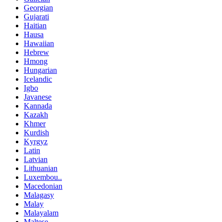
Georgian
Gujarati
Haitian
Hausa
Hawaiian
Hebrew
Hmong
Hungarian
Icelandic
Igbo
Javanese
Kannada
Kazakh
Khmer
Kurdish
Kyrgyz
Latin
Latvian
Lithuanian
Luxembou..
Macedonian
Malagasy
Malay
Malayalam
Maltese