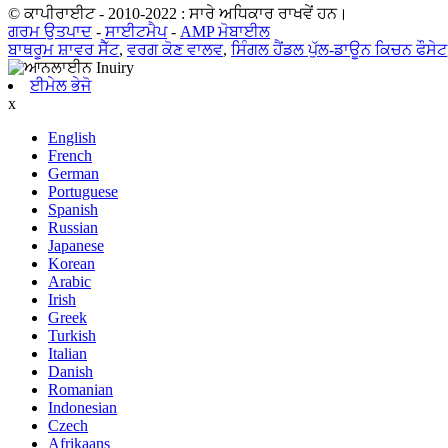
© ਕਾਪੀਰਾਈਟ - 2010-2022 : ਸਾਰੇ ਅਧਿਕਾਰ ਰਾਖਵੇਂ ਹਨ।
ਗਰਮ ਉਤਪਾਦ
-
ਸਾਈਟਮੈਪ
-
AMP ਮੋਬਾਈਲ
ਬਾਥਰੂਮ ਸ਼ਾਵਰ ਸੈੱਟ
,
ਵਰਗ ਕੋਣ ਵਾਲਵ
,
ਸਿੰਗਲ ਹੈਂਡਲ ਪੁੱਲ-ਡਾਊਨ ਕਿਚਨ ਫੌਸੇਟ
ਈਮੇਲ ਭੇਜੋ
x
English
French
German
Portuguese
Spanish
Russian
Japanese
Korean
Arabic
Irish
Greek
Turkish
Italian
Danish
Romanian
Indonesian
Czech
Afrikaans