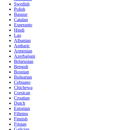
Swedish
Polish
Basque
Catalan
Esperanto
Hindi
Lao
Albanian
Amharic
Armenian
Azerbaijani
Belarusian
Bengali
Bosnian
Bulgarian
Cebuano
Chichewa
Corsican
Croatian
Dutch
Estonian
Filipino
Finnish
Frisian
Galician